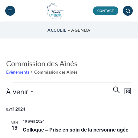
Passer
au
CONTACT
contenu
ACCUEIL
»
AGENDA
Commission des Aînés
Évènements
Commission des Aînés
Évènements
Recherch
Navi
RECHERC
À venir
LISTE
et
de
navigatio
Sélectionnez
vues
avril 2024
de
une
Évèn
vues
date.
19 avril 2024
VEN
Évènemen
19
Colloque – Prise en soin de la personne âgée