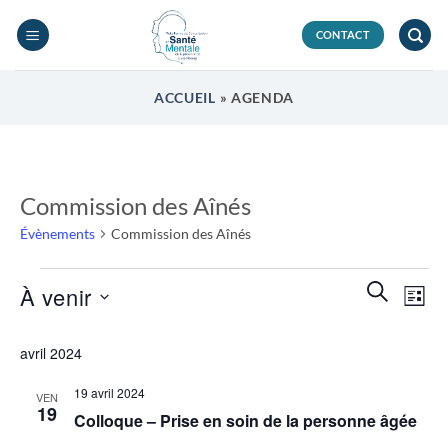
Passer
au
CONTACT
contenu
ACCUEIL
»
AGENDA
Commission des Aînés
Évènements
Commission des Aînés
Évènements
Recherch
Navi
RECHERC
À venir
LISTE
et
de
navigatio
Sélectionnez
vues
avril 2024
de
une
Évèn
vues
date.
19 avril 2024
VEN
Évènemen
19
Colloque – Prise en soin de la personne âgée