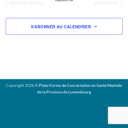
vues
date.
ÉVÈNEMENTS
ÉVÈNEMENTS
PRÉCÉDENTS
SUIVANTS
Évènemen
S’ABONNER AU CALENDRIER
Copyright 2026 ©
Plate-Forme de Concertation en Santé Mentale
de la Province de Luxembourg