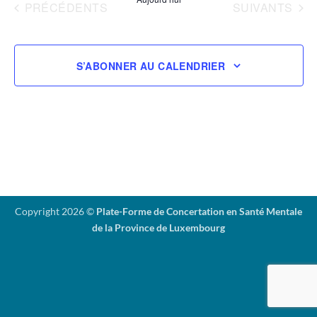
vues
date.
ÉVÈNEMENTS
ÉVÈNEMENTS
PRÉCÉDENTS
SUIVANTS
Évènemen
S’ABONNER AU CALENDRIER
Copyright 2026 ©
Plate-Forme de Concertation en Santé Mentale
de la Province de Luxembourg