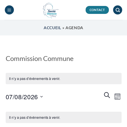
Passer
au
CONTACT
contenu
ACCUEIL
»
AGENDA
Commission Commune
Il n’y a pas d’évènements à venir.
Recherch
Navi
RECHERC
07/08/2026
MOIS
et
de
navigatio
Sélectionnez
vues
Calendrier
de
une
Évèn
Il n’y a pas d’évènements à venir.
de
vues
date.
Évènements