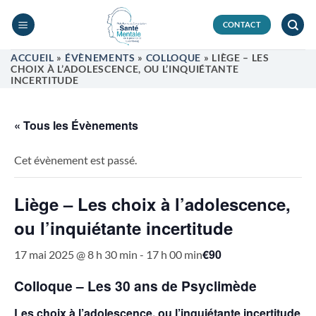
Passer
au
CONTACT
contenu
ACCUEIL
»
ÉVÈNEMENTS
»
COLLOQUE
»
LIÈGE – LES
CHOIX À L’ADOLESCENCE, OU L’INQUIÉTANTE
INCERTITUDE
« Tous les Évènements
Cet évènement est passé.
Liège – Les choix à l’adolescence,
ou l’inquiétante incertitude
€90
17 mai 2025 @ 8 h 30 min
-
17 h 00 min
Colloque – Les 30 ans de Psyclimède
Les choix à l’adolescence, ou l’inquiétante incertitude