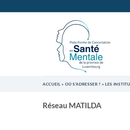
Passer
au
contenu
ACCUEIL
»
OÙ S’ADRESSER ?
»
LES INSTIT
Réseau MATILDA