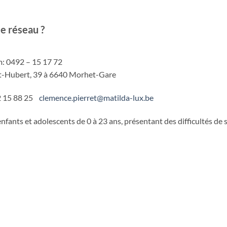
e réseau ?
0492 – 15 17 72
t-Hubert, 39 à 6640 Morhet-Gare
2 15 88 25
clemence.pierret@matilda-lux.
be
nfants et adolescents de 0 à 23 ans, présentant des difficultés de s