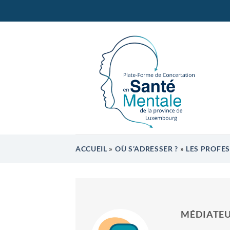
Passer
au
contenu
ACCUEIL
»
OÙ S’ADRESSER ?
»
LES PROFE
MÉDIATE