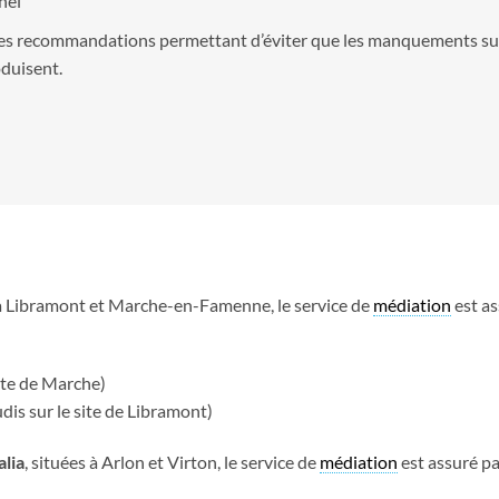
nel
es recommandations permettant d’éviter que les manquements susc
oduisent.
à Libramont et Marche-en-Famenne, le service de
médiation
est a
site de Marche)
udis sur le site de Libramont)
lia
, situées à Arlon et Virton, le service de
médiation
est assuré p