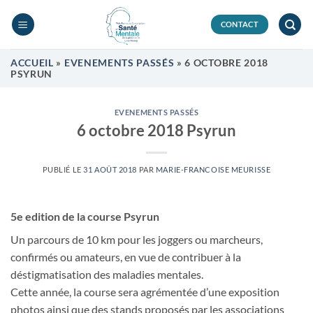
Passer
au
CONTACT
contenu
ACCUEIL
»
EVENEMENTS PASSÉS
»
6 OCTOBRE 2018
PSYRUN
EVENEMENTS PASSÉS
6 octobre 2018 Psyrun
PUBLIÉ LE
31 AOÛT 2018
PAR
MARIE-FRANCOISE MEURISSE
5e edition de la course Psyrun
Un parcours de 10 km pour les joggers ou marcheurs,
confirmés ou amateurs, en vue de contribuer à la
déstigmatisation des maladies mentales.
Cette année, la course sera agrémentée d’une exposition
photos ainsi que des stands proposés par les associations