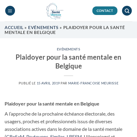
Passer
au
CONTACT
contenu
ACCUEIL
»
EVÉNEMENTS
»
PLAIDOYER POUR LA SANTÉ
MENTALE EN BELGIQUE
EVÉNEMENTS
Plaidoyer pour la santé mentale en
Belgique
PUBLIÉ LE
15 AVRIL 2019
PAR
MARIE-FRANCOISE MEURISSE
Plaidoyer pour la santé mentale en Belgique
A l’approche de la prochaine échéance électorale, des
usagers, proches et professionnels issus de diverses
associations actives dans le domaine de la santé mentale
(
CReSaM
,
Psytoyens
,
Similes
,
LBFSM
, Uilenspiegel et