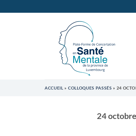
Passer
au
contenu
ACCUEIL
»
COLLOQUES PASSÉS
»
24 OCTO
24 octobr