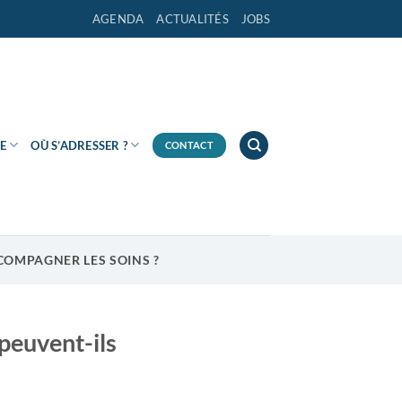
AGENDA
ACTUALITÉS
JOBS
E
OÙ S’ADRESSER ?
CONTACT
OMPAGNER LES SOINS ?
euvent-ils