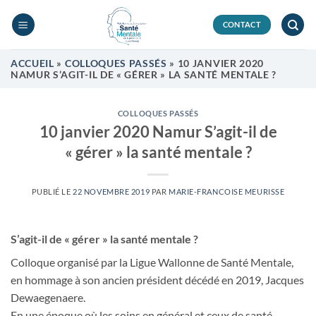
Passer
au
CONTACT
contenu
ACCUEIL
»
COLLOQUES PASSÉS
»
10 JANVIER 2020
NAMUR S’AGIT-IL DE « GÉRER » LA SANTÉ MENTALE ?
COLLOQUES PASSÉS
10 janvier 2020 Namur S’agit-il de
« gérer » la santé mentale ?
PUBLIÉ LE
22 NOVEMBRE 2019
PAR
MARIE-FRANCOISE MEURISSE
S’agit-il de « gérer » la santé mentale ?
Colloque organisé par la Ligue Wallonne de Santé Mentale,
en hommage à son ancien président décédé en 2019, Jacques
Dewaegenaere.
En une époque où les soins en général et ceux de santé