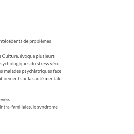
 antécédents de problèmes
e Culture, évoque plusieurs
psychologiques du stress vécu
es malades psychiatriques face
nfinement sur la santé mentale
evée.
intra-familiales, le syndrome