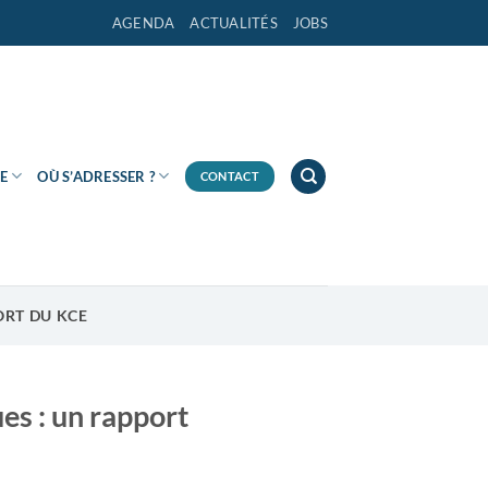
AGENDA
ACTUALITÉS
JOBS
E
OÙ S’ADRESSER ?
CONTACT
ORT DU KCE
es : un rapport