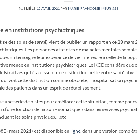
PUBLIÉ LE
12 AVRIL 2021
PAR
MARIE-FRANCOISE MEURISSE
e en institutions psychiatriques
tise des soins de santé) vient de publier un rapport en ce 23 mars
chiatriques. Les personnes atteintes de maladies mentales semble
que. En témoigne leur espérance de vie inférieure à celle de la popu
tive menée en institutions psychiatriques. Le KCE considère que ce
istratives qui établissent une distinction nette entre santé physiq
 qui voit cette distinction comme obsolète, l’hospitalisation psychi
ale des patients dans un esprit de rétablissement.
 une série de pistes pour améliorer cette situation, comme par e
on d’une fonction de liaison « somatique » dans les services psychia
ncluant les soins physiques….etc
8B- mars 2021) est disponible en
ligne,
dans une version complète 