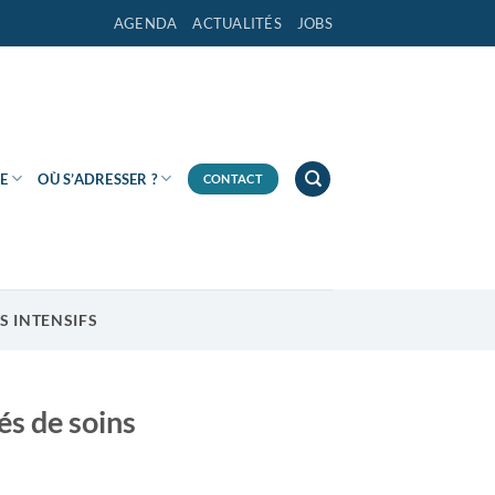
AGENDA
ACTUALITÉS
JOBS
E
OÙ S’ADRESSER ?
CONTACT
S INTENSIFS
és de soins