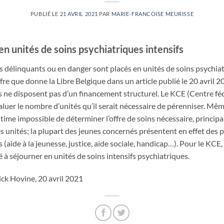
PUBLIÉ LE
21 AVRIL 2021
PAR
MARIE-FRANCOISE MEURISSE
n unités de soins psychiatriques intensifs
délinquants ou en danger sont placés en unités de soins psychiatr
iffre que donne la Libre Belgique dans un article publié le 20 avril 
es ne disposent pas d’un financement structurel. Le KCE (Centre féd
luer le nombre d’unités qu’il serait nécessaire de pérenniser. Même 
time impossible de déterminer l’offre de soins nécessaire, princip
es unités; la plupart des jeunes concernés présentent en effet des 
s (aide à la jeunesse, justice, aide sociale, handicap…). Pour le KCE,
é à séjourner en unités de soins intensifs psychiatriques.
ck Hovine, 20 avril 2021