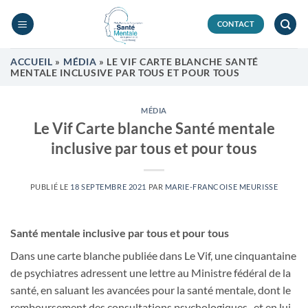
Passer
au
CONTACT
contenu
ACCUEIL
»
MÉDIA
»
LE VIF CARTE BLANCHE SANTÉ
MENTALE INCLUSIVE PAR TOUS ET POUR TOUS
MÉDIA
Le Vif Carte blanche Santé mentale
inclusive par tous et pour tous
PUBLIÉ LE
18 SEPTEMBRE 2021
PAR
MARIE-FRANCOISE MEURISSE
Santé mentale inclusive par tous et pour tous
Dans une carte blanche publiée dans Le Vif, une cinquantaine
de psychiatres adressent une lettre au Ministre fédéral de la
santé, en saluant les avancées pour la santé mentale, dont le
remboursement des consultations psychologiques, et en lui