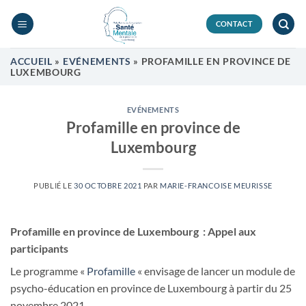
Passer
au
CONTACT
contenu
ACCUEIL
»
EVÉNEMENTS
»
PROFAMILLE EN PROVINCE DE
LUXEMBOURG
EVÉNEMENTS
Profamille en province de
Luxembourg
PUBLIÉ LE
30 OCTOBRE 2021
PAR
MARIE-FRANCOISE MEURISSE
Profamille en province de Luxembourg : Appel aux
participants
Le programme «
Profamille
« envisage de lancer un module de
psycho-éducation en province de Luxembourg à partir du 25
novembre 2021.