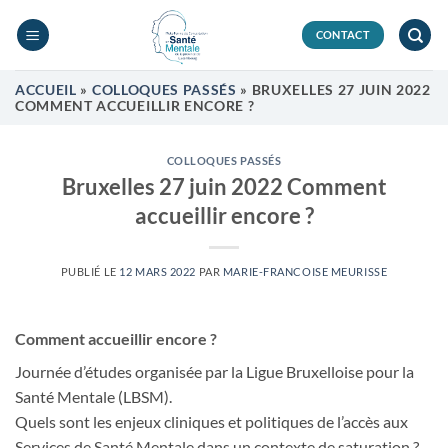
Passer
au
CONTACT
contenu
ACCUEIL
»
COLLOQUES PASSÉS
»
BRUXELLES 27 JUIN 2022
COMMENT ACCUEILLIR ENCORE ?
COLLOQUES PASSÉS
Bruxelles 27 juin 2022 Comment
accueillir encore ?
PUBLIÉ LE
12 MARS 2022
PAR
MARIE-FRANCOISE MEURISSE
Comment accueillir encore ?
Journée d’études organisée par la Ligue Bruxelloise pour la
Santé Mentale (LBSM).
Quels sont les enjeux cliniques et politiques de l’accès aux
Services de Santé Mentale dans un contexte de saturation ?