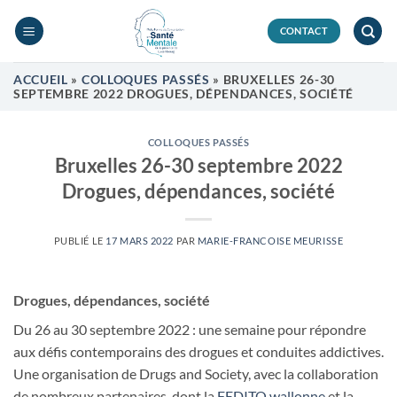
Passer
au
CONTACT
contenu
ACCUEIL
»
COLLOQUES PASSÉS
»
BRUXELLES 26-30
SEPTEMBRE 2022 DROGUES, DÉPENDANCES, SOCIÉTÉ
COLLOQUES PASSÉS
Bruxelles 26-30 septembre 2022
Drogues, dépendances, société
PUBLIÉ LE
17 MARS 2022
PAR
MARIE-FRANCOISE MEURISSE
Drogues, dépendances, société
Du 26 au 30 septembre 2022 : une semaine pour répondre
aux défis contemporains des drogues et conduites addictives.
Une organisation de Drugs and Society, avec la collaboration
de nombreux partenaires, dont la
FEDITO wallonne
et la