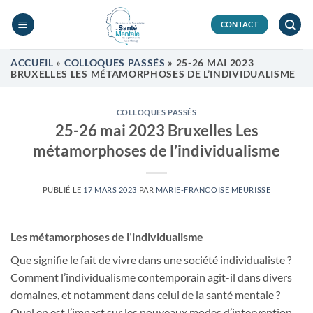
Passer
au
CONTACT
contenu
ACCUEIL
»
COLLOQUES PASSÉS
»
25-26 MAI 2023
BRUXELLES LES MÉTAMORPHOSES DE L’INDIVIDUALISME
COLLOQUES PASSÉS
25-26 mai 2023 Bruxelles Les
métamorphoses de l’individualisme
PUBLIÉ LE
17 MARS 2023
PAR
MARIE-FRANCOISE MEURISSE
Les métamorphoses de l’individualisme
Que signifie le fait de vivre dans une société individualiste ?
Comment l’individualisme contemporain agit-il dans divers
domaines, et notamment dans celui de la santé mentale ?
Quel en est l’impact sur les nouveaux modes d’intervention