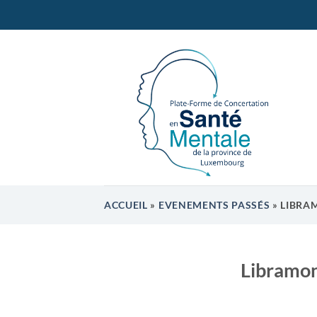
Passer
au
contenu
ACCUEIL
»
EVENEMENTS PASSÉS
»
LIBRAM
Libramon