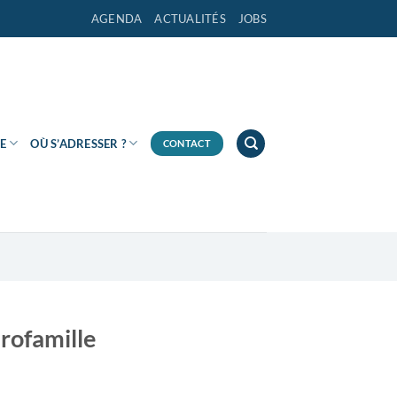
AGENDA
ACTUALITÉS
JOBS
E
OÙ S’ADRESSER ?
CONTACT
rofamille