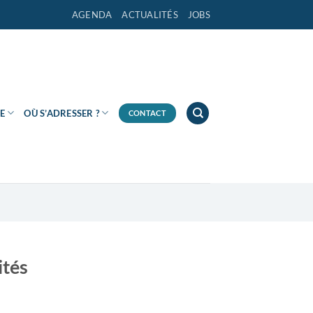
AGENDA
ACTUALITÉS
JOBS
E
OÙ S’ADRESSER ?
CONTACT
ités