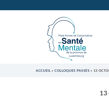
Passer
au
contenu
ACCUEIL
»
COLLOQUES PASSÉS
»
13 OCTOB
13 