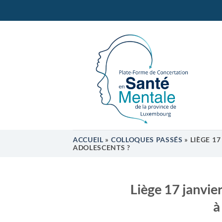
Passer
au
contenu
ACCUEIL
»
COLLOQUES PASSÉS
»
LIÈGE 17
ADOLESCENTS ?
Liège 17 janvie
à