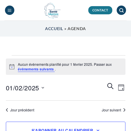
Passer
au
CONTACT
contenu
ACCUEIL
»
AGENDA
Évènements
Aucun évènements planifié pour 1 février 2025. Passer aux
for
Notice
évènements suivants
.
1
février
Recherch
Navi
RECHERC
01/02/2025
JOUR
et
2025
de
navigatio
Sélectionnez
vues
de
une
Évèn
Jour précédent
Jour suivant
vues
date.
Évènemen
S’ABONNER AU CALENDRIER