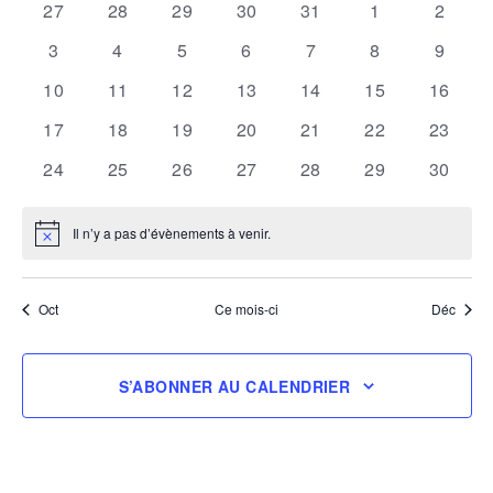
de
0
0
0
0
0
0
0
vues
date.
27
28
29
30
31
1
2
Évènements
évènements
évènements
évènements
évènements
évènements
évènements
évène
Évènemen
0
0
0
0
0
0
0
3
4
5
6
7
8
9
évènements
évènements
évènements
évènements
évènements
évènements
évène
0
0
0
0
0
0
0
10
11
12
13
14
15
16
évènements
évènements
évènements
évènements
évènements
évènements
évènem
0
0
0
0
0
0
0
17
18
19
20
21
22
23
évènements
évènements
évènements
évènements
évènements
évènements
évènem
0
0
0
0
0
0
0
24
25
26
27
28
29
30
évènements
évènements
évènements
évènements
évènements
évènements
évènem
Il n’y a pas d’évènements à venir.
Notice
Oct
Ce mois-ci
Déc
S’ABONNER AU CALENDRIER