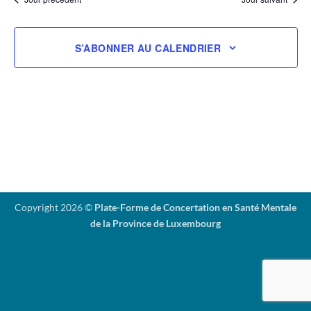
vues
date.
Évènemen
S’ABONNER AU CALENDRIER
Copyright 2026 ©
Plate-Forme de Concertation en Santé Mentale
de la Province de Luxembourg