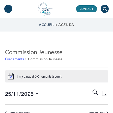
Passer
au
CONTACT
contenu
ACCUEIL
»
AGENDA
Commission Jeunesse
Évènements
Commission Jeunesse
Évènements
for
Il n’y a pas d’évènements à venir.
Notice
25
novembre
Recherch
Navi
RECHERC
25/11/2025
2025
JOUR
et
de
navigatio
Sélectionnez
vues
de
une
Évèn
Jour précédent
Jour suivant