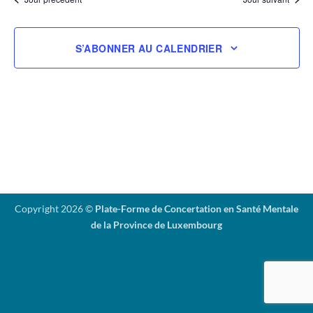
vues
date.
Évènemen
S’ABONNER AU CALENDRIER
Copyright 2026 ©
Plate-Forme de Concertation en Santé Mentale
de la Province de Luxembourg