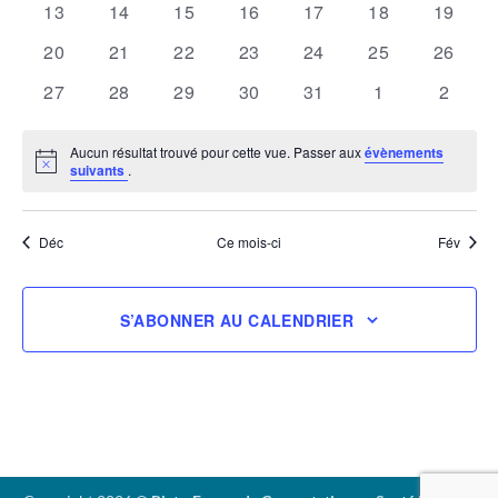
0
0
0
0
0
0
0
13
14
15
16
17
18
19
évènements
évènements
évènements
évènements
évènements
évènements
évènem
0
0
0
0
0
0
0
20
21
22
23
24
25
26
évènements
évènements
évènements
évènements
évènements
évènements
évènem
0
0
0
0
0
0
0
27
28
29
30
31
1
2
évènements
évènements
évènements
évènements
évènements
évènements
évène
Aucun résultat trouvé pour cette vue. Passer aux
évènements
Notice
suivants
.
Déc
Ce mois-ci
Fév
S’ABONNER AU CALENDRIER