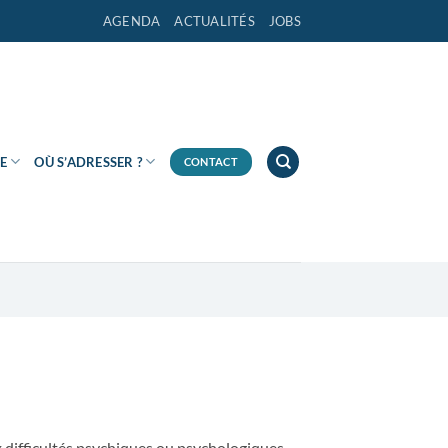
AGENDA
ACTUALITÉS
JOBS
E
OÙ S’ADRESSER ?
CONTACT
x difficultés psychiques ou psychologiques