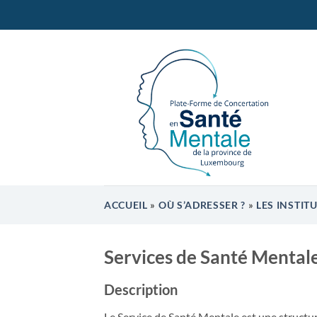
Passer
au
contenu
ACCUEIL
»
OÙ S’ADRESSER ?
»
LES INSTIT
Services de Santé Mental
Description
Le Service de Santé Mentale est une structu