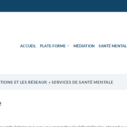
ACCUEIL
PLATE-FORME
MÉDIATION
SANTÉ MENTAL
UTIONS ET LES RÉSEAUX
»
SERVICES DE SANTÉ MENTALE
e
re ambulatoire qui, par une approche pluridisciplinaire, répond au