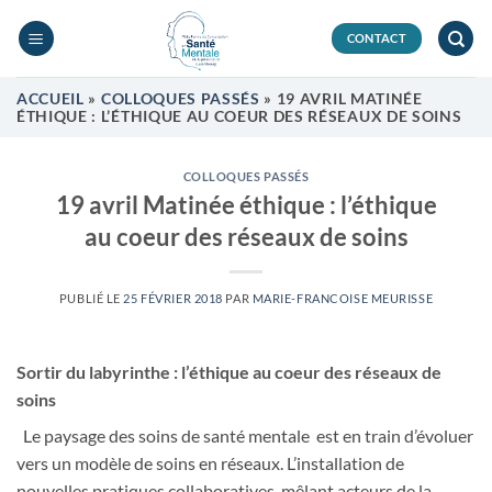
Passer
au
CONTACT
contenu
ACCUEIL
»
COLLOQUES PASSÉS
»
19 AVRIL MATINÉE
ÉTHIQUE : L’ÉTHIQUE AU COEUR DES RÉSEAUX DE SOINS
COLLOQUES PASSÉS
19 avril Matinée éthique : l’éthique
au coeur des réseaux de soins
PUBLIÉ LE
25 FÉVRIER 2018
PAR
MARIE-FRANCOISE MEURISSE
Sortir du labyrinthe : l’éthique au coeur des réseaux de
soins
Le paysage des soins de santé mentale est en train d’évoluer
vers un modèle de soins en réseaux. L’installation de
nouvelles pratiques collaboratives, mêlant acteurs de la