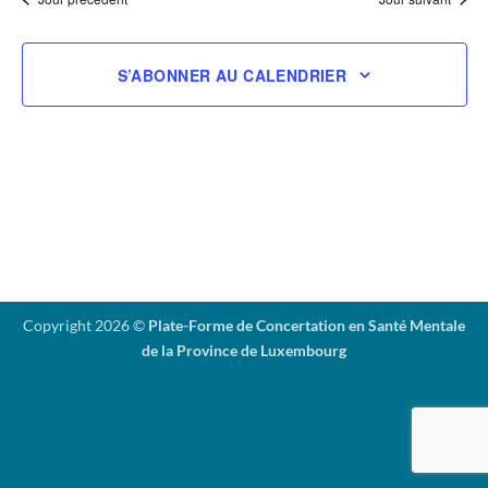
vues
date.
Évènemen
S’ABONNER AU CALENDRIER
Copyright 2026 ©
Plate-Forme de Concertation en Santé Mentale
de la Province de Luxembourg